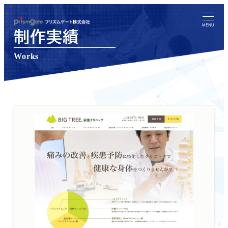
メ
イ
MENU
制作実績
ン
コ
Works
ン
テ
ン
ツ
へ
移
動