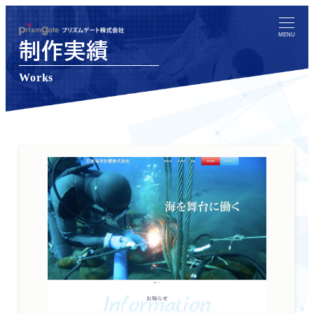
メ
イ
MENU
制作実績
ン
コ
Works
ン
テ
ン
ツ
へ
移
動