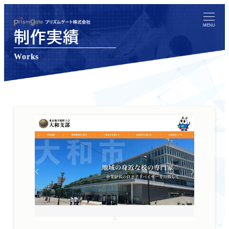
メ
イ
MENU
制作実績
ン
コ
Works
ン
テ
ン
ツ
へ
移
動