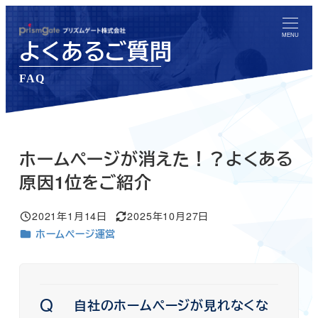
メ
イ
MENU
よくあるご質問
ン
コ
FAQ
ン
テ
ン
ツ
ホームページが消えた！？よくある
へ
原因1位をご紹介
移
動
2021年1月14日
2025年10月27日
投稿日
更新日
よくあるご質問カテゴリー
ホームページ運営
Q
自社のホームページが見れなくな