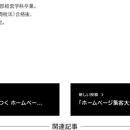
学部経営学科卒業。
得税法）合格後、
社。
新しい投稿
つく ホームペー…
「ホームページ集客大
関連記事