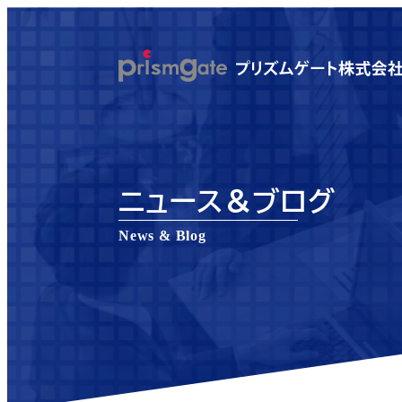
メ
イ
ン
コ
ン
テ
ン
ニュース＆ブログ
ツ
へ
News & Blog
移
動