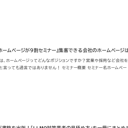
『ホームページが９割セミナー』集客できる会社のホームページ
は、ホームページってどんなポジションですか？営業や採用など会社を
と言っても過言ではありません！ セミナー概要 セミナー名ホームペー [
が書籍を出版！「LLMO対策業者の見極め方」を一冊にまとめ