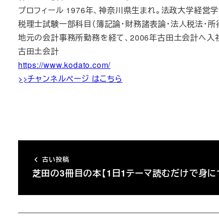
プロフィール 1976年、神奈川県生まれ。法政大学経営
税理士試験一部科目（簿記論・財務諸表論・法人税法・所
地元の会計事務所勤務を経て、2006年古田土会計へ入
古田土会計
https://www.kodato.com/
>>チャンネルページ はこちら
古い投稿
芝田の3冊目の本【1日1テーマ読むだけで身に