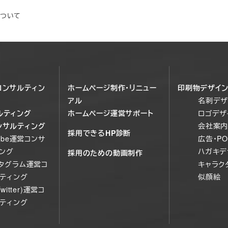
ついて
コンサルティン
ホームページ制作・リニュー
印刷物デザイ
アル
名刺デザ
ルティング
ホームページ運営サポート
ロゴデザ
ンサルティング
会社案内
採用できるHP診断
Tube運営コンサ
広告・P
ング
ハガキデ
採用のための動画制作
タグラム運営コ
キャラク
ティング
似顔絵
Twitter)運営コ
ティング