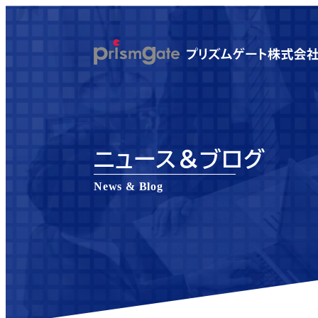
メ
イ
ン
コ
ン
テ
ン
ニュース＆ブログ
ツ
へ
News & Blog
移
動