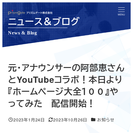
メ
イ
MENU
ニュース＆ブログ
ン
コ
News & Blog
ン
テ
ン
ツ
元・アナウンサーの阿部恵さん
へ
とYouTubeコラボ！本日より
移
『ホームページ大全１００』や
動
ってみた 配信開始！
ニュース＆ブログカテ
2023年1月24日
2023年10月26日
お知らせ
投稿日
更新日