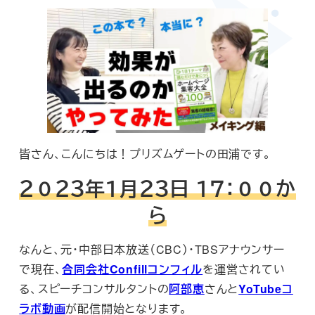
皆さん、こんにちは！プリズムゲートの田浦です。
２０２３年１月２３日 １７：００か
ら
なんと、元・中部日本放送（CBC）・TBSアナウンサー
で現在、
合同会社Confillコンフィル
を運営されてい
る、スピーチコンサルタントの
阿部恵
さんと
YoTubeコ
ラボ動画
が配信開始となります。