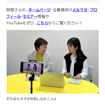
阿部さんの、
ホームページ
・企業様向け
メルマガ
・
プロ
フィール
・
セミナー
情報や
YouTubeもぜひ、
こちら
からご覧ください！
打ち合わせする仲良しなお二人♪