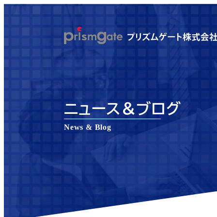
メ
イ
ン
コ
ン
テ
ン
ニュース＆ブログ
ツ
へ
News & Blog
移
動