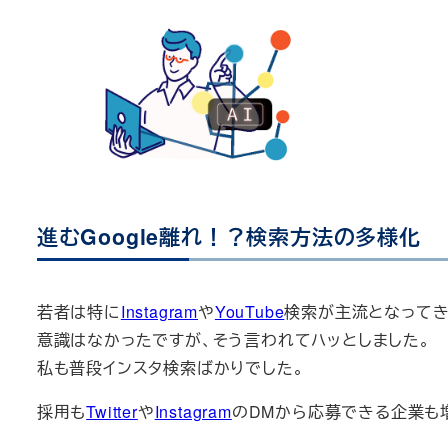
進むGoogle離れ！？検索方法の多様化
若者は特に
Instagram
や
YouTube
検索が主流となってき
意識はなかったですが、そう言われてハッとしました。
私も普段インスタ検索ばかりでした。
採用も
Twitter
や
Instagram
のDMから応募できる企業も