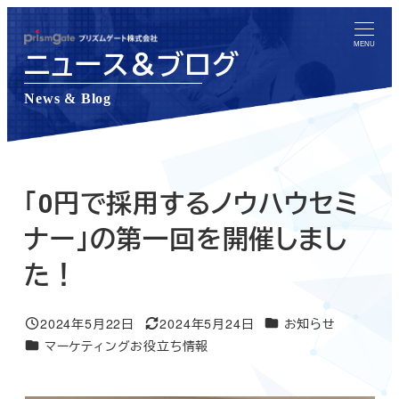
メ
イ
MENU
ニュース＆ブログ
ン
コ
News & Blog
ン
テ
ン
ツ
「0円で採用するノウハウセミ
へ
ナー」の第一回を開催しまし
移
た！
動
ニュース＆ブログカテゴ
2024年5月22日
2024年5月24日
お知らせ
投稿日
更新日
ニュース＆ブログカテゴリー
マーケティングお役立ち情報