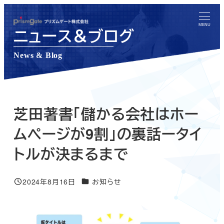
メ
イ
MENU
ニュース＆ブログ
ン
コ
News & Blog
ン
テ
ン
ツ
芝田著書「儲かる会社はホー
へ
ムページが9割」の裏話ータイ
移
トルが決まるまで
動
ニュース＆ブログカテゴリー
2024年8月16日
お知らせ
投稿日