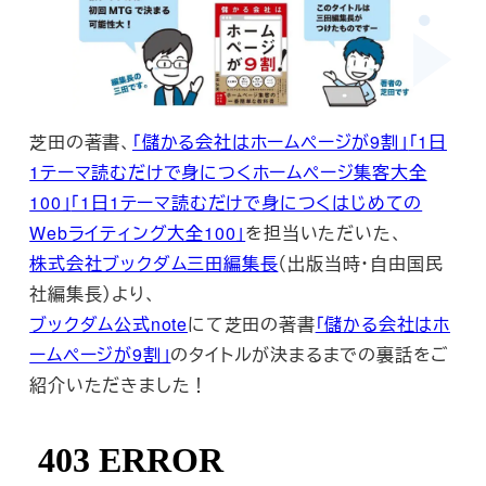
芝田の著書、
「儲かる会社はホームページが9割」
「1日
1テーマ読むだけで身につくホームページ集客大全
100」
「1日1テーマ読むだけで身につくはじめての
Webライティング大全100」
を担当いただいた、
株式会社ブックダム三田編集長
（出版当時・自由国民
社編集長）より、
ブックダム公式note
にて芝田の著書
「儲かる会社はホ
ームページが9割」
のタイトルが決まるまでの裏話をご
紹介いただきました！