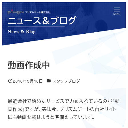
メ
イ
MENU
ニュース＆ブログ
ン
コ
News & Blog
ン
テ
ン
ツ
動画作成中
へ
移
ニュース＆ブログカテゴリー
2016年3月18日
スタッフブログ
投稿日
動
最近会社で始めたサービスで力を入れているのが「動
画作成」ですが、実は今、プリズムゲートの自社サイト
にも動画を載せようと準備をしています。