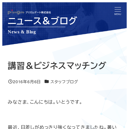
メ
イ
MENU
ニュース＆ブログ
ン
コ
News & Blog
ン
テ
ン
ツ
講習＆ビジネスマッチング
へ
移
ニュース＆ブログカテゴリー
2016年6月6日
スタッフブログ
投稿日
動
みなさま、こんにちは。いとうです。
最近、日差しがめっきり強くなってきましたね。暑い