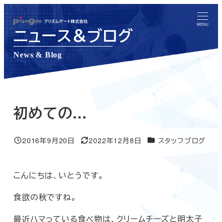
メ
イ
MENU
ニュース＆ブログ
ン
コ
News & Blog
ン
テ
ン
ツ
初めての…
へ
移
ニュース＆ブログカテゴ
2016年9月20日
2022年12月8日
スタッフブログ
投稿日
更新日
動
こんにちは、いとうです。
食欲の秋ですね。
最近ハマっている食べ物は、クリームチーズと明太子