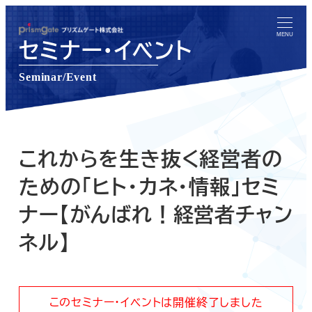
メ
イ
MENU
セミナー・イベント
ン
コ
Seminar/Event
ン
テ
ン
ツ
これからを生き抜く経営者の
へ
ための「ヒト・カネ・情報」セミ
移
ナー【がんばれ！経営者チャン
動
ネル】
このセミナー・イベントは開催終了しました