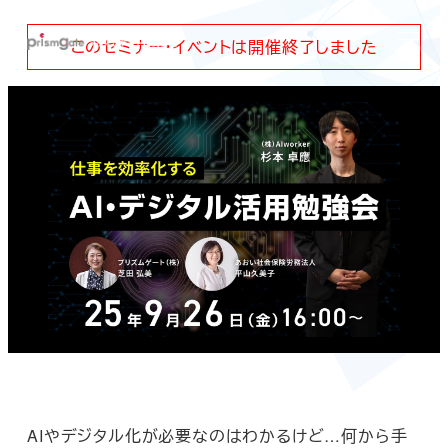
メ
このセミナー・イベントは開催終了しました
イ
MENU
ン
コ
ン
テ
ン
ツ
へ
移
動
AIやデジタル化が必要なのはわかるけど…何から手