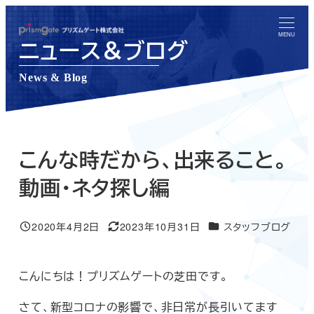
メ
イ
MENU
ニュース＆ブログ
ン
コ
News & Blog
ン
テ
ン
ツ
こんな時だから、出来ること。
へ
動画・ネタ探し編
移
動
ニュース＆ブログカテゴ
2020年4月2日
2023年10月31日
スタッフブログ
投稿日
更新日
こんにちは！プリズムゲートの芝田です。
さて、新型コロナの影響で、非日常が長引いてます