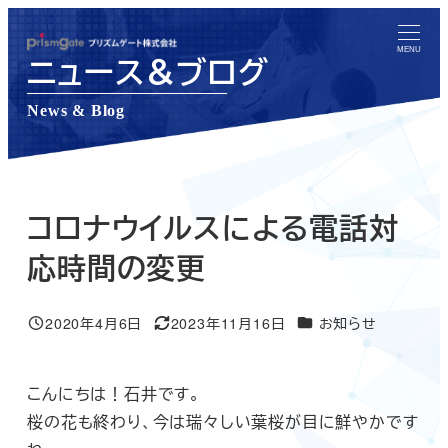
メ
イ
MENU
ニュース＆ブログ
ン
コ
News & Blog
ン
テ
ン
ツ
コロナウイルスによる電話対
へ
応時間の変更
移
動
ニュース＆ブログカテゴ
2020年4月6日
2023年11月16日
お知らせ
投稿日
更新日
こんにちは！石井です。
桜の花も終わり、今は瑞々しい葉桜が目に鮮やかです