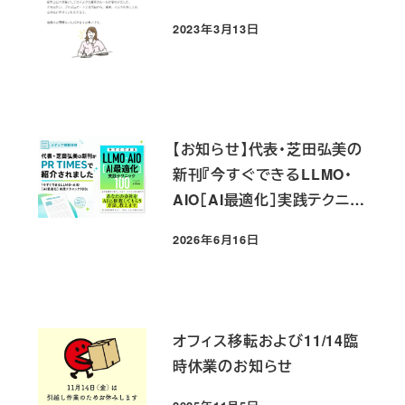
2023年3月13日
投稿日
【お知らせ】代表・芝田弘美の
新刊『今すぐできるLLMO・
AIO［AI最適化］実践テクニッ
ク100』がPR TIMESで紹介
2026年6月16日
されました
投稿日
オフィス移転および11/14臨
時休業のお知らせ