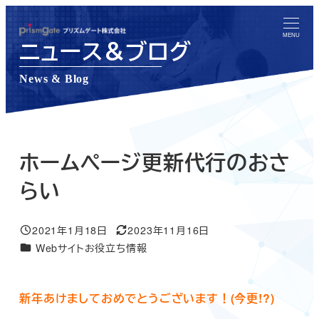
メ
イ
MENU
ニュース＆ブログ
ン
コ
News & Blog
ン
テ
ン
ツ
ホームページ更新代行のおさ
へ
らい
移
動
2021年1月18日
2023年11月16日
投稿日
更新日
ニュース＆ブログカテゴリー
Webサイトお役立ち情報
新年あけましておめでとうございます！(今更!?)