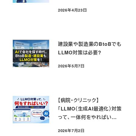
び
2026年4月23日
投稿日
建設業や製造業のBtoBでも
LLMO対策は必要?
2026年5月7日
投稿日
【病院・クリニック】
「LLMO（生成AI最適化）対策
って、一体何をやればい
い？」院長先生の疑問に、正
2026年7月2日
面からお答えします
投稿日