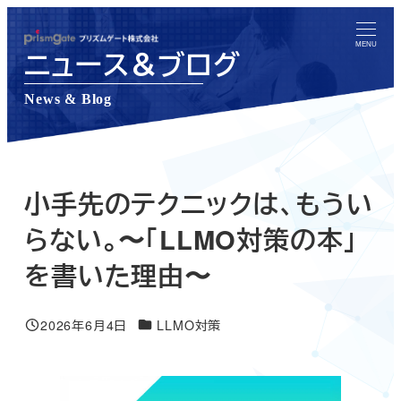
メ
イ
MENU
ニュース＆ブログ
ン
コ
News & Blog
ン
テ
ン
ツ
小手先のテクニックは、もうい
へ
らない。〜「LLMO対策の本」
移
を書いた理由〜
動
ニュース＆ブログカテゴリー
2026年6月4日
LLMO対策
投稿日