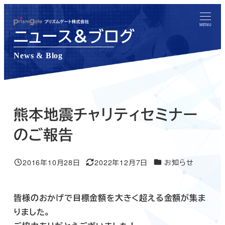
メ
イ
MENU
ニュース＆ブログ
ン
コ
News & Blog
ン
テ
ン
ツ
熊本地震チャリティセミナー
へ
のご報告
移
動
ニュース＆ブログカテ
2016年10月28日
2022年12月7日
お知らせ
投稿日
更新日
皆様のおかげで目標金額を大きく超える金額が集ま
りました。