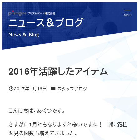
メ
イ
MENU
ニュース＆ブログ
ン
コ
News & Blog
ン
テ
ン
ツ
2016年活躍したアイテム
へ
移
ニュース＆ブログカテゴリー
2017年1月16日
スタッフブログ
投稿日
動
こんにちは。あくつです。
さすがに1月ともなりますと寒いですね！ 朝、霜柱
を見る回数も増えてきました。