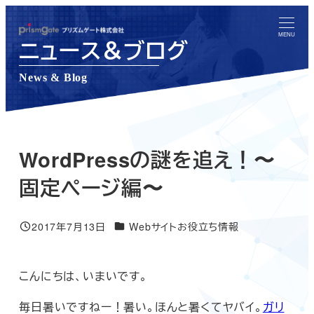
メ
イ
MENU
ニュース＆ブログ
ン
コ
News & Blog
ン
テ
ン
ツ
WordPressの謎を追え！〜
へ
固定ページ編〜
移
動
ニュース＆ブログカテゴリー
2017年7月13日
Webサイトお役立ち情報
投稿日
こんにちは、いまいです。
毎日暑いですねー！暑い。ほんと暑くてヤバイ。
ガリ