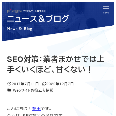
メ
イ
MENU
ニュース＆ブログ
ン
コ
News & Blog
ン
テ
ン
ツ
SEO対策：業者まかせでは上
へ
手くいくほど、甘くない！
移
動
2017年7月11日
2022年12月7日
投稿日
更新日
ニュース＆ブログカテゴリー
Webサイトお役立ち情報
こんにちは！
芝田
です。
今回は、SEO対策のお話です。