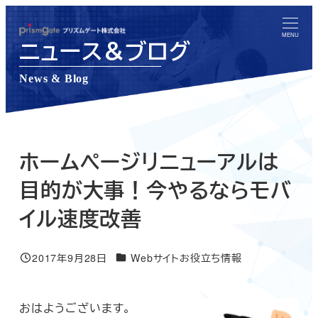
メ
イ
MENU
ニュース＆ブログ
ン
コ
News & Blog
ン
テ
ン
ツ
ホームページリニューアルは
へ
目的が大事！今やるならモバ
移
イル速度改善
動
ニュース＆ブログカテゴリー
2017年9月28日
Webサイトお役立ち情報
投稿日
おはようございます。