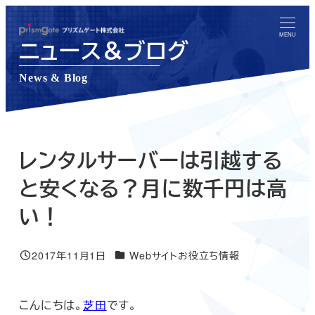
メ
イ
MENU
ニュース＆ブログ
ン
コ
News & Blog
ン
テ
ン
ツ
レンタルサーバーは引越する
へ
と安くなる？月に数千円は高
移
い！
動
ニュース＆ブログカテゴリー
2017年11月1日
Webサイトお役立ち情報
投稿日
こんにちは。
芝田
です。