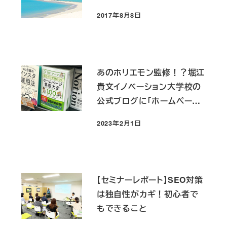
2017年8月8日
投稿日
あのホリエモン監修！？堀江
貴文イノベーション大学校の
公式ブログに「ホームページ
集客大全100」掲載されまし
2023年2月1日
た！
投稿日
【セミナーレポート】SEO対策
は独自性がカギ！初心者で
もできること