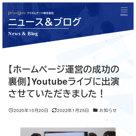
メ
イ
MENU
ニュース＆ブログ
ン
コ
News & Blog
ン
テ
ン
ツ
【ホームページ運営の成功の
へ
裏側】Youtubeライブに出演
移
させていただきました！
動
ニュース＆ブログカテ
2020年10月20日
2022年1月25日
お知らせ
投稿日
更新日