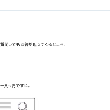
。
質問しても回答が返ってくる
ところ。
ー真っ青ですね。