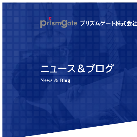
メ
イ
ン
コ
ン
テ
ン
ニュース＆ブログ
ツ
へ
News & Blog
移
動