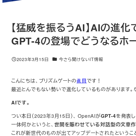
【猛威を振るうAI】AIの進
GPT-4の登場でどうなるホ
ニュース＆ブログカテゴリー
2023年3月15日
今さら聞けないIT情報
投稿日
こんにちは、プリズムゲートの
眞貝
です！
最近とんでもない勢いで進化しているものがあります。
AIです。
つい本日（2023年3月15日）、 OpenAIが
GPT-4
を発表し
一体何かというと、
世間を賑わせている対話型の文章作成A
これが新世代のものが出てアップデートされたというこ