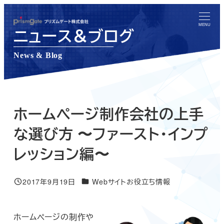
メ
イ
MENU
ニュース＆ブログ
ン
コ
News & Blog
ン
テ
ン
ツ
ホームページ制作会社の上手
へ
な選び方 〜ファースト・インプ
移
レッション編〜
動
ニュース＆ブログカテゴリー
2017年9月19日
Webサイトお役立ち情報
投稿日
ホームページの制作や