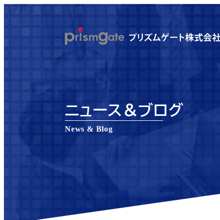
メ
イ
ン
コ
ン
テ
ン
ニュース＆ブログ
ツ
へ
News & Blog
移
動