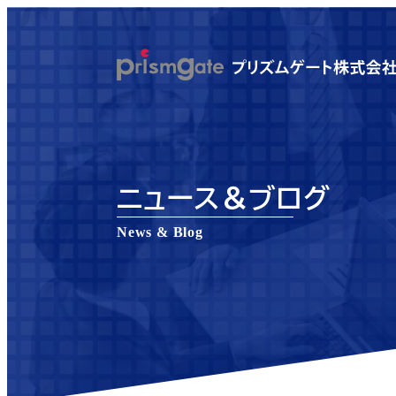
メ
イ
ン
コ
ン
テ
ン
ニュース＆ブログ
ツ
へ
News & Blog
移
動