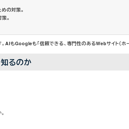
ための対策。
対策。
す。
AIもGoogleも「信頼できる、専門性のあるWebサイト（
を知るのか
か。