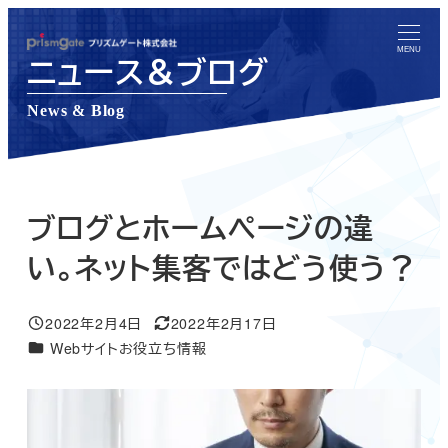
メ
イ
MENU
ニュース＆ブログ
ン
コ
News & Blog
ン
テ
ン
ツ
ブログとホームページの違
へ
い。ネット集客ではどう使う？
移
動
2022年2月4日
2022年2月17日
投稿日
更新日
ニュース＆ブログカテゴリー
Webサイトお役立ち情報