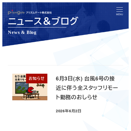
メ
イ
MENU
ニュース＆ブログ
ン
コ
News & Blog
ン
テ
ン
ツ
へ
6月3日(水) 台風6号の接
お知らせ
移
近に伴う全スタッフリモー
動
ト勤務のおしらせ
2026年6月2日
投稿日